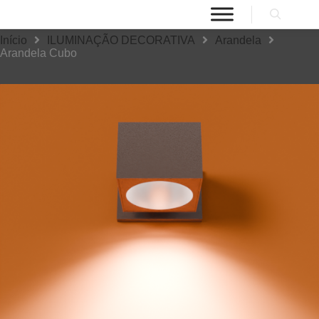
Início
ILUMINAÇÃO DECORATIVA
Arandela
Arandela Cubo