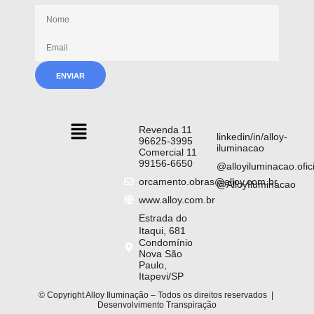
Receba nossas novidades
Revenda 11
linkedin/in/alloy-
96625-3995
iluminacao
Comercial 11
99156-6650
@alloyiluminacao.ofici
orcamento.obras@alloy.com.br
@AlloyIluminacao
www.alloy.com.br
Estrada do
Itaqui, 681
Condomínio
Nova São
Paulo,
Itapevi/SP
© Copyright Alloy Iluminação – Todos os direitos reservados |
Desenvolvimento
Transpiração