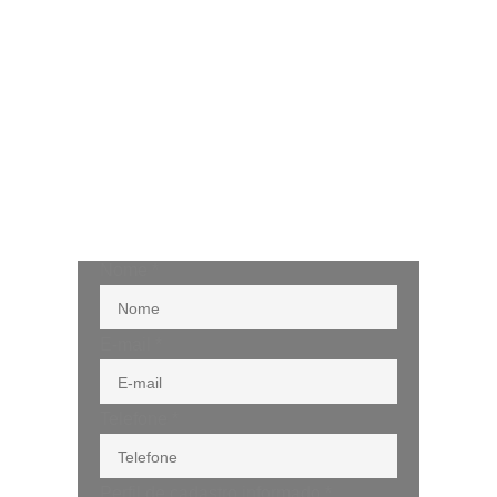
Nome
*
E-mail
*
Telefone
*
Perfil de cadastro informado
*