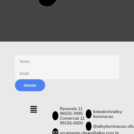
Receba nossas novidades
Revenda 11
linkedin/in/alloy-
96625-3995
iluminacao
Comercial 11
99156-6650
@alloyiluminacao.ofic
orcamento.obras@alloy.com.br