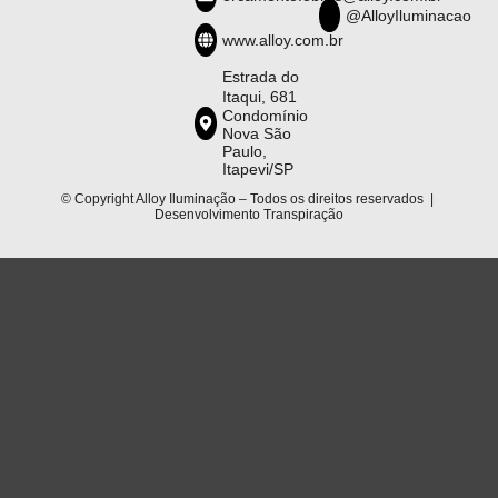
@AlloyIluminacao
www.alloy.com.br
Estrada do
Itaqui, 681
Condomínio
Nova São
Paulo,
Itapevi/SP
© Copyright Alloy Iluminação – Todos os direitos reservados |
Desenvolvimento
Transpiração