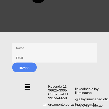
Receba nossas novidades
Revenda 11
linkedin/in/alloy-
96625-3995
iluminacao
Comercial 11
99156-6650
@alloyiluminacao.ofici
orcamento.obras@alloy.com.br
@AlloyIluminacao