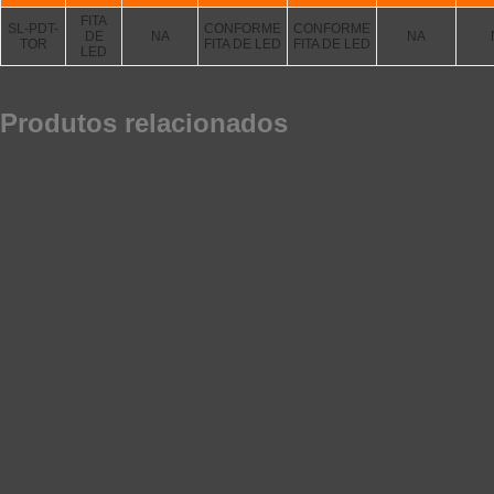
FITA
SL-PDT-
CONFORME
CONFORME
DE
NA
NA
TOR
FITA DE LED
FITA DE LED
LED
Produtos relacionados