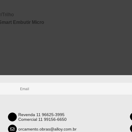
r
/
Trilho
 Smart Embutir Micro
Revenda 11 96625-3995
Comercial 11 99156-6650
orcamento.obras@alloy.com.br