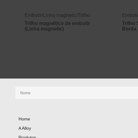
Embutir
/
Linha magnetic
/
Trilho
Embuti
Trilho magnético de embutir
Trilho
(Linha magnetic)
Borda
Receba nossas novidades
Home
A Alloy
Produtos