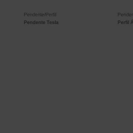
Pendente
/
Perfil
Pende
Pendente Tesla
Perfil 