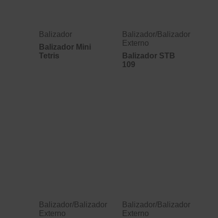
Balizador
Balizador
/
Balizador
Externo
Balizador Mini
Tetris
Balizador STB
109
Balizador
/
Balizador
Balizador
/
Balizador
Externo
Externo