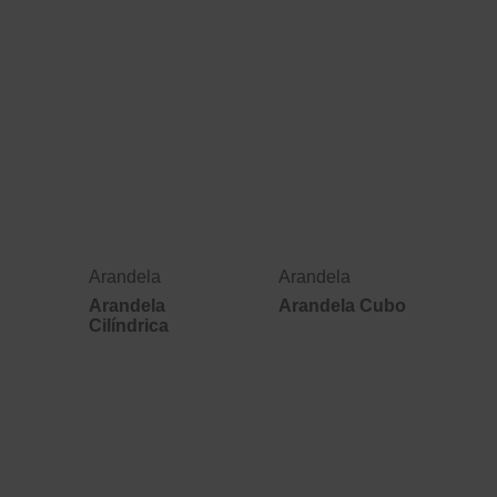
Arandela
Arandela
Arandela
Arandela Cubo
Cilíndrica