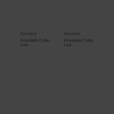
Arandela
Arandela
Arandela Cubo
Arandela Cubo
Led
Led