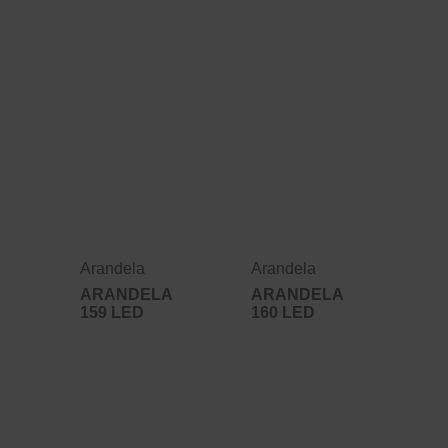
Arandela
Arandela
ARANDELA
ARANDELA
159 LED
160 LED