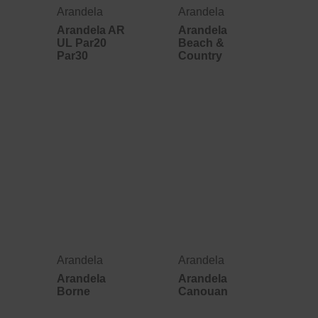
Arandela
Arandela
Arandela AR
Arandela
UL Par20
Beach &
Par30
Country
Arandela
Arandela
Arandela
Arandela
Borne
Canouan