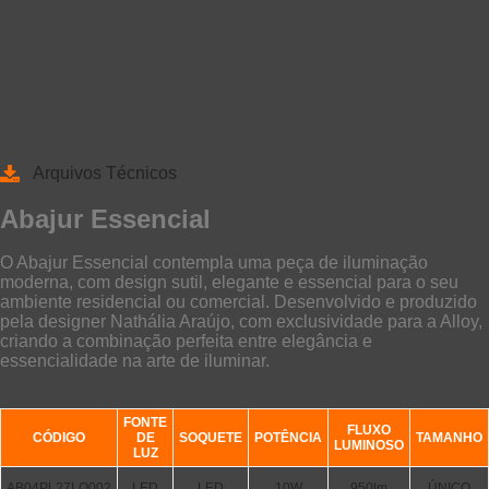
Arquivos Técnicos
Abajur Essencial
O Abajur Essencial contempla uma peça de iluminação
moderna, com design sutil, elegante e essencial para o seu
ambiente residencial ou comercial. Desenvolvido e produzido
pela designer Nathália Araújo, com exclusividade para a Alloy,
criando a combinação perfeita entre elegância e
essencialidade na arte de iluminar.
FONTE
FLUXO
CÓDIGO
DE
SOQUETE
POTÊNCIA
TAMANHO
LUMINOSO
LUZ
AB04PL27LQ002
LED
LED
10W
950lm
ÚNICO