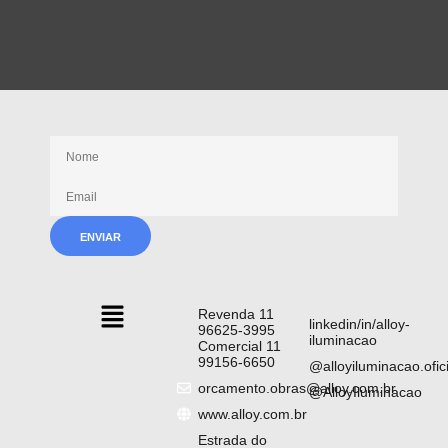
Receba nossas novidades
Revenda 11
linkedin/in/alloy-
96625-3995
iluminacao
Comercial 11
99156-6650
@alloyiluminacao.ofici
orcamento.obras@alloy.com.br
@AlloyIluminacao
www.alloy.com.br
Estrada do