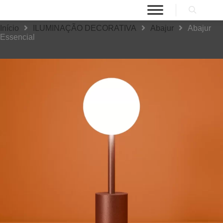
Início
ILUMINAÇÃO DECORATIVA
Abajur
Abajur
Essencial