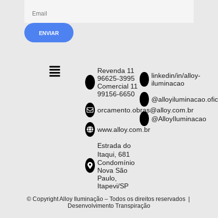
Revenda 11
linkedin/in/alloy-
96625-3995
iluminacao
Comercial 11
99156-6650
@alloyiluminacao.ofic
orcamento.obras@alloy.com.br
@AlloyIluminacao
www.alloy.com.br
Estrada do
Itaqui, 681
Condomínio
Nova São
Paulo,
Itapevi/SP
© Copyright Alloy Iluminação – Todos os direitos reservados |
Desenvolvimento
Transpiração