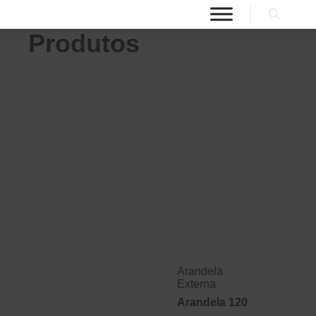
Produtos
Arandela
Externa
Arandela 120