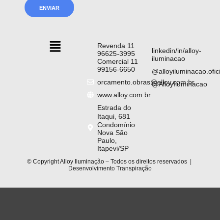
Revenda 11
linkedin/in/alloy-
96625-3995
iluminacao
Comercial 11
99156-6650
@alloyiluminacao.ofici
orcamento.obras@alloy.com.br
@AlloyIluminacao
www.alloy.com.br
Estrada do
Itaqui, 681
Condomínio
Nova São
Paulo,
Itapevi/SP
© Copyright Alloy Iluminação – Todos os direitos reservados |
Desenvolvimento
Transpiração