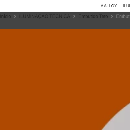
A ALLOY
IL
Início
ILUMINAÇÃO TÉCNICA
Embutido Teto
Embuti