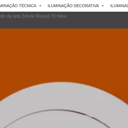
UMINAÇÃO TÉCNICA
ILUMINAÇÃO DECORATIVA
ILUMINA
do de teto Zênite Round 70 New