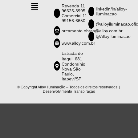
Revenda 11
linkedin/in/alloy-
96625-3995
iluminacao
Comercial 11
99156-6650
@alloyiluminacao.ofic
orcamento.obras@alloy.com.br
@AlloyIluminacao
www.alloy.com.br
Estrada do
Itaqui, 681
Condomínio
Nova São
Paulo,
Itapevi/SP
© Copyright Alloy Iluminação – Todos os direitos reservados |
Desenvolvimento
Transpiração