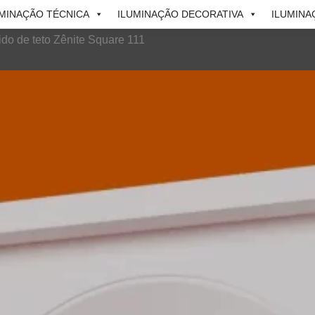
UMINAÇÃO TÉCNICA
ILUMINAÇÃO DECORATIVA
ILUMINA
do de teto Zênite Square 111