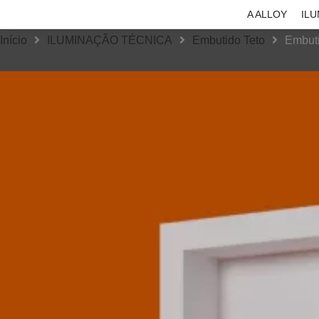
A ALLOY
IL
Início
ILUMINAÇÃO TÉCNICA
Embutido Teto
Embuti