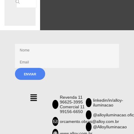
Receba nossas novidades
Revenda 11
linkedin/in/alloy-
96625-3995
iluminacao
Comercial 11
99156-6650
@alloyiluminacao.ofic
orcamento.obras@alloy.com.br
@AlloyIluminacao
www.alloy.com.br