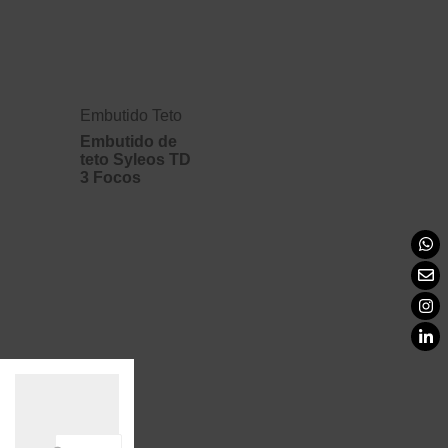
Embutido Teto
Embutido de
teto Syleos TD
3 Focos