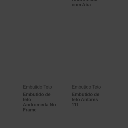
com Aba
Embutido Teto
Embutido Teto
Embutido de
Embutido de
teto
teto Antares
Andromeda No
111
Frame