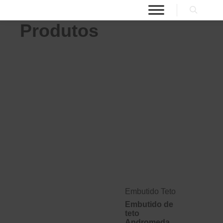
Produtos
Embutido Teto
Embutido de
teto
Andromeda