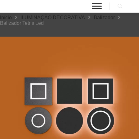
Início
ILUMINAÇÃO DECORATIVA
Balizador
Balizador Tetris Led