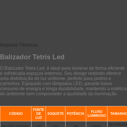
Arquivos Técnicos
Balizador Tetris Led
O Balizador Tetris Led é ideal para iluminar de forma eficiente
e sofisticada espaços externos. Seu design redondo oferece
uma distribuição de luz uniforme, perfeito para jardins e
caminhos. Equipado com lâmpadas LED, garante baixo
consumo de energia e longa durabilidade, mantendo a estética
do ambiente sem comprometer a qualidade da iluminação.
FONTE
FLUXO
CÓDIGO
DE
SOQUETE
POTÊNCIA
TAMANH
LUMINOSO
LUZ
QUADRAD
WL03PL27PO001
LED
NA
3W
200lm