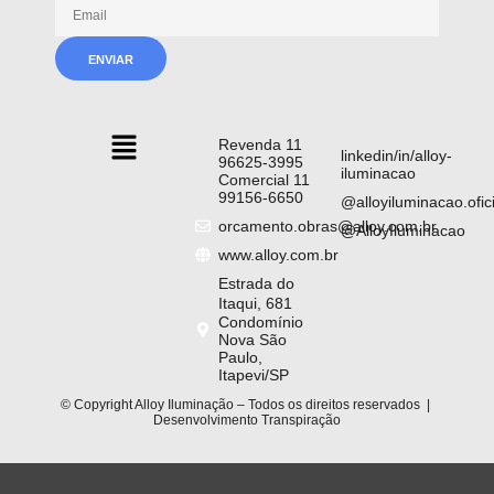
Revenda 11
linkedin/in/alloy-
96625-3995
iluminacao
Comercial 11
99156-6650
@alloyiluminacao.ofici
orcamento.obras@alloy.com.br
@AlloyIluminacao
www.alloy.com.br
Estrada do
Itaqui, 681
Condomínio
Nova São
Paulo,
Itapevi/SP
© Copyright Alloy Iluminação – Todos os direitos reservados |
Desenvolvimento
Transpiração