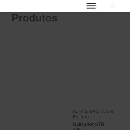
Produtos
Balizador
/
Balizador
Externo
Balizador STB
109