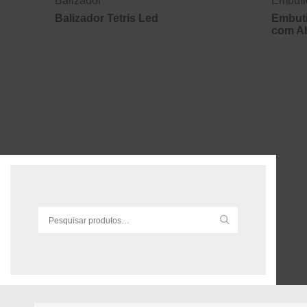
Balizador
Embuti
Balizador Tetris Led
Embuti
com A