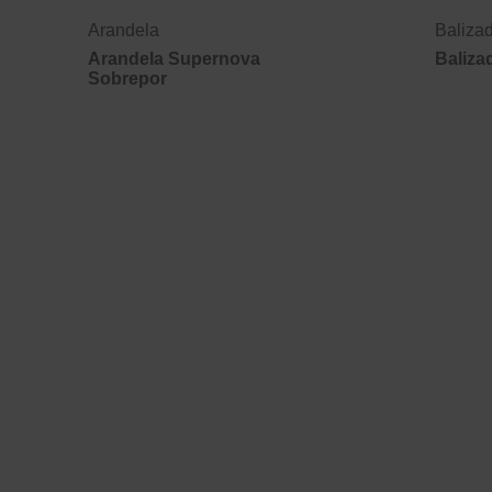
Arandela
Baliza
Arandela Supernova
Balizad
Sobrepor