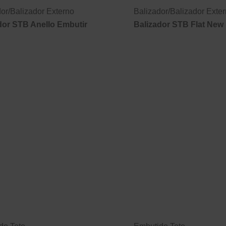
dor
/
Balizador Externo
Balizador
/
Balizador Exte
dor STB Anello Embutir
Balizador STB Flat New