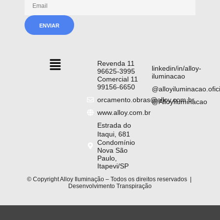
Revenda 11
linkedin/in/alloy-
96625-3995
iluminacao
Comercial 11
99156-6650
@alloyiluminacao.ofici
orcamento.obras@alloy.com.br
@AlloyIluminacao
www.alloy.com.br
Estrada do
Itaqui, 681
Condomínio
Nova São
Paulo,
Itapevi/SP
© Copyright Alloy Iluminação – Todos os direitos reservados |
Desenvolvimento
Transpiração