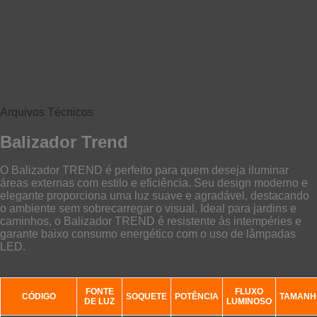
Arquivos Técnicos
Balizador Trend
O Balizador TREND é perfeito para quem deseja iluminar
áreas externas com estilo e eficiência. Seu design moderno e
elegante proporciona uma luz suave e agradável, destacando
o ambiente sem sobrecarregar o visual. Ideal para jardins e
caminhos, o Balizador TREND é resistente às intempéries e
garante baixo consumo energético com o uso de lâmpadas
LED.
FONTE
FLUXO
CÓDIGO
SOQUETE
POTÊNCIA
TAMANH
DE LUZ
LUMINOSO