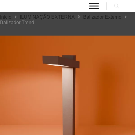
Início
ILUMINAÇÃO EXTERNA
Balizador Externo
Balizador Trend