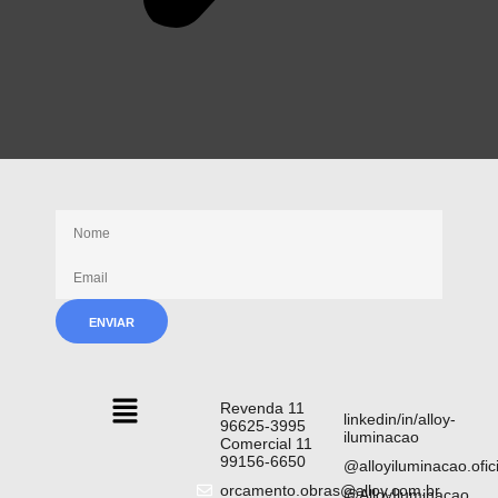
Receba nossas novidades
Revenda 11
linkedin/in/alloy-
96625-3995
iluminacao
Comercial 11
99156-6650
@alloyiluminacao.ofici
orcamento.obras@alloy.com.br
@AlloyIluminacao