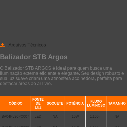
Arquivos Técnicos
Balizador STB Argos
O Balizador STB ARGOS é ideal para quem busca uma
iluminação externa eficiente e elegante. Seu design robusto e
sua luz suave criam uma atmosfera acolhedora, perfeita para
destacar áreas ao ar livre.
FONTE
FLUXO
CÓDIGO
DE
SOQUETE
POTÊNCIA
TAMANHO
LUMINOSO
LUZ
BA04PL30PO007
LED
NA
10W
1.100lm
NA