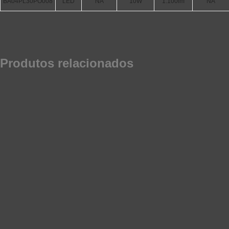
BA04PL30PO008
LED
NA
10W
1.100lm
NA
Produtos relacionados