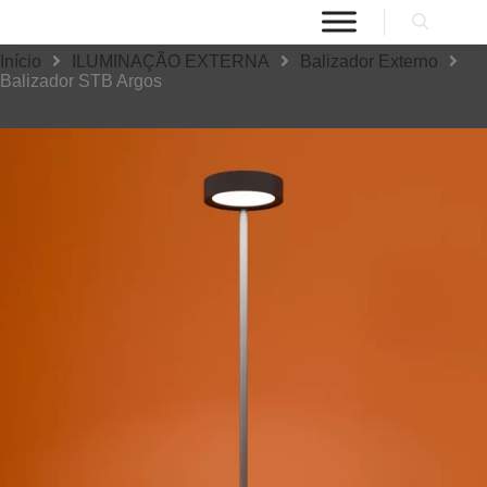
Início
ILUMINAÇÃO EXTERNA
Balizador Externo
Balizador STB Argos