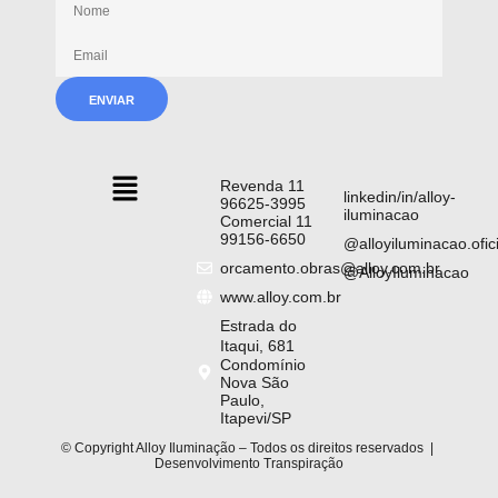
Receba nossas novidades
Revenda 11
linkedin/in/alloy-
96625-3995
iluminacao
Comercial 11
99156-6650
@alloyiluminacao.ofici
orcamento.obras@alloy.com.br
@AlloyIluminacao
www.alloy.com.br
Estrada do
Itaqui, 681
Condomínio
Nova São
Paulo,
Itapevi/SP
© Copyright Alloy Iluminação – Todos os direitos reservados |
Desenvolvimento
Transpiração