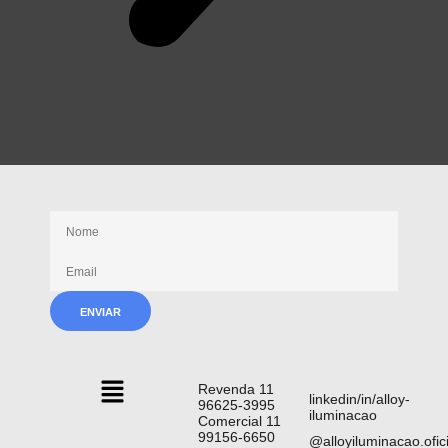
Receba nossas novidades
Revenda 11
linkedin/in/alloy-
96625-3995
iluminacao
Comercial 11
99156-6650
@alloyiluminacao.ofici