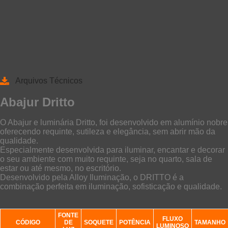
Arquivos Técnicos
Abajur Dritto
O Abajur e luminária Dritto, foi desenvolvido em alumínio nobre
oferecendo requinte, sutileza e elegância, sem abrir mão da
qualidade.
Especialmente desenvolvida para iluminar, encantar e decorar
o seu ambiente com muito requinte, seja no quarto, sala de
estar ou até mesmo, no escritório.
Desenvolvido pela Alloy Iluminação, o DRITTO é a
combinação perfeita em iluminação, sofisticação e qualidade.
FONTE
FLUXO
CÓDIGO
DE
SOQUETE
POTÊNCIA
TAMANHO
LUMINOSO