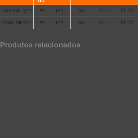
LUZ
AB04PL30LQ001
LED
LED
3W
240lm
ÚNICO
AB04PL30PO001
LED
LED
3W
240lm
ÚNICO
Produtos relacionados