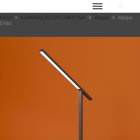
Início
ILUMINAÇÃO DECORATIVA
Abajur
Abajur
Dritto