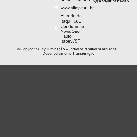
@AlloyIluminacao
www.alloy.com.br
Estrada do
Itaqui, 681
Condomínio
Nova São
Paulo,
Itapevi/SP
© Copyright Alloy Iluminação – Todos os direitos reservados |
Desenvolvimento
Transpiração