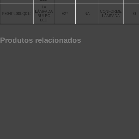
1X
LÂMPADA
CONFORME
PE04PL00LQ015
E27
NA
G
BULBO
LÂMPADA
LED
Produtos relacionados