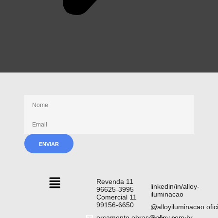
Receba nossas novidades
Revenda 11
linkedin/in/alloy-
96625-3995
iluminacao
Comercial 11
99156-6650
@alloyiluminacao.ofici
orcamento.obras@alloy.com.br