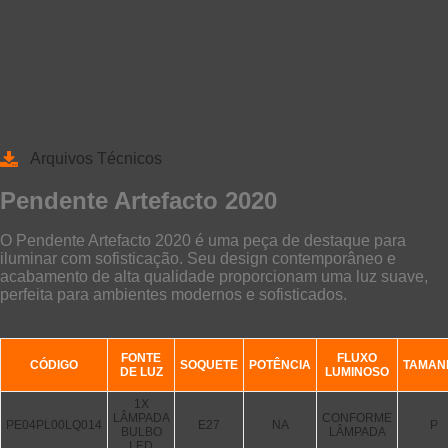
Arquivos Técnicos
Pendente Artefacto 2020
O Pendente Artefacto 2020 é uma peça de destaque para
iluminar com sofisticação. Seu design contemporâneo e
acabamento de alta qualidade proporcionam uma luz suave,
perfeita para ambientes modernos e sofisticados.
FONTE
FLUXO
CÓDIGO
SOQUETE
POTÊNCIA
TAMAN
DE LUZ
LUMINOSO
1X
LÂMPADA
CONFORME
PE04PL00LQ014
E27
NA
P
BULBO
LÂMPADA
LED