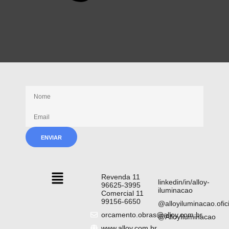
Receba nossas novidades
Revenda 11
linkedin/in/alloy-
96625-3995
iluminacao
Comercial 11
99156-6650
@alloyiluminacao.ofici
orcamento.obras@alloy.com.br
@AlloyIluminacao
www.alloy.com.br