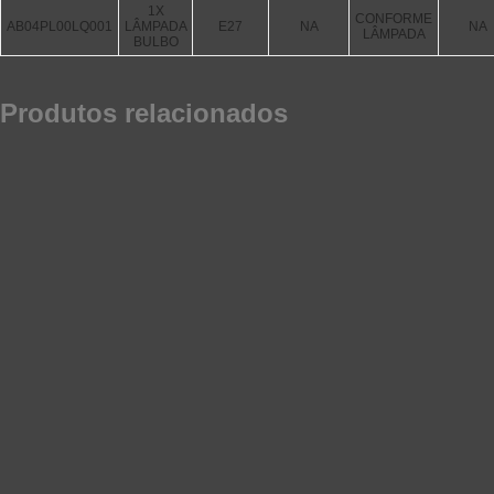
1X
CONFORME
AB04PL00LQ001
LÂMPADA
E27
NA
NA
LÂMPADA
BULBO
Produtos relacionados