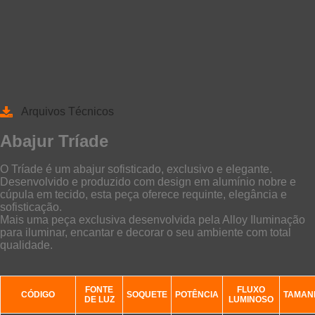
Arquivos Técnicos
Abajur Tríade
O Tríade é um abajur sofisticado, exclusivo e elegante.
Desenvolvido e produzido com design em alumínio nobre e
cúpula em tecido, esta peça oferece requinte, elegância e
sofisticação.
Mais uma peça exclusiva desenvolvida pela Alloy Iluminação
para iluminar, encantar e decorar o seu ambiente com total
qualidade.
FONTE
FLUXO
CÓDIGO
SOQUETE
POTÊNCIA
TAMAN
DE LUZ
LUMINOSO