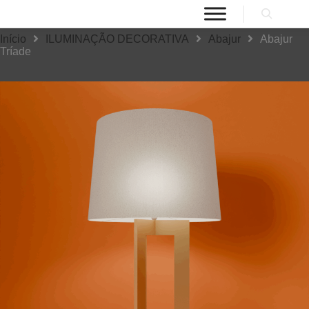
Início
ILUMINAÇÃO DECORATIVA
Abajur
Abajur
Tríade