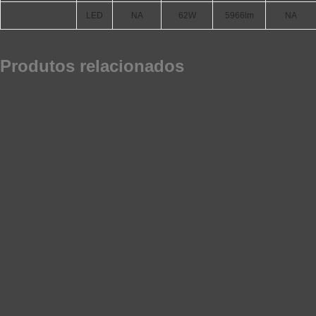
LED
NA
62W
5966lm
NA
Produtos relacionados