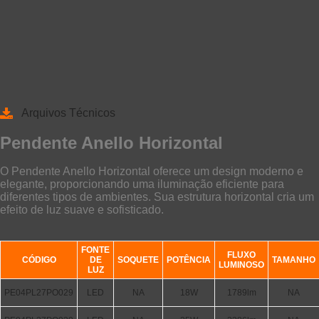
Arquivos Técnicos
Pendente Anello Horizontal
O Pendente Anello Horizontal oferece um design moderno e
elegante, proporcionando uma iluminação eficiente para
diferentes tipos de ambientes. Sua estrutura horizontal cria um
efeito de luz suave e sofisticado.
FONTE
FLUXO
CÓDIGO
DE
SOQUETE
POTÊNCIA
TAMANHO
LUMINOSO
LUZ
PE04PL27PO029
LED
NA
18W
1789lm
NA