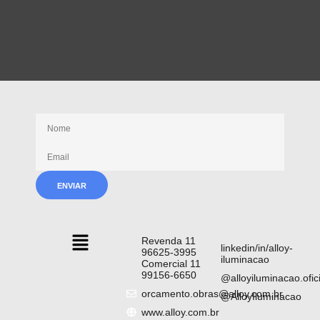
Receba nossas novidades
Revenda 11
linkedin/in/alloy-
96625-3995
iluminacao
Comercial 11
99156-6650
@alloyiluminacao.ofici
orcamento.obras@alloy.com.br
@AlloyIluminacao
www.alloy.com.br