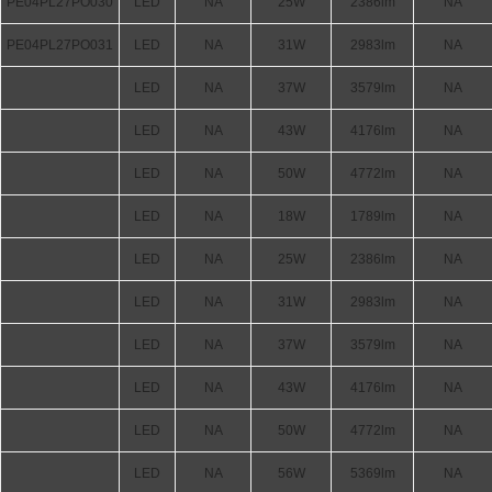
PE04PL27PO030
LED
NA
25W
2386lm
NA
PE04PL27PO031
LED
NA
31W
2983lm
NA
LED
NA
37W
3579lm
NA
LED
NA
43W
4176lm
NA
LED
NA
50W
4772lm
NA
LED
NA
18W
1789lm
NA
LED
NA
25W
2386lm
NA
LED
NA
31W
2983lm
NA
LED
NA
37W
3579lm
NA
LED
NA
43W
4176lm
NA
LED
NA
50W
4772lm
NA
LED
NA
56W
5369lm
NA