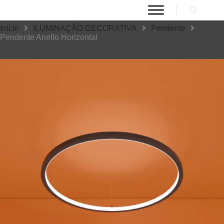
Início
ILUMINAÇÃO DECORATIVA
Pendente
Pendente Anello Horizontal