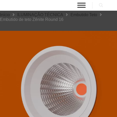
Início
ILUMINAÇÃO TÉCNICA
Embutido Teto
Embutido de teto Zênite Round 16