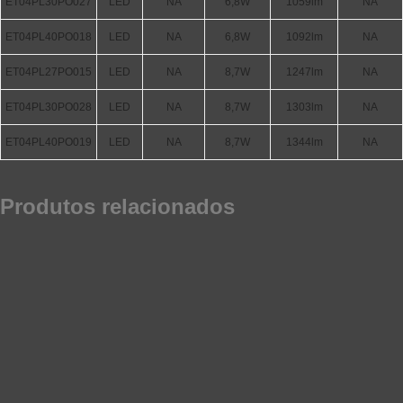
ET04PL30PO027
LED
NA
6,8W
1059lm
NA
ET04PL40PO018
LED
NA
6,8W
1092lm
NA
ET04PL27PO015
LED
NA
8,7W
1247lm
NA
ET04PL30PO028
LED
NA
8,7W
1303lm
NA
ET04PL40PO019
LED
NA
8,7W
1344lm
NA
Produtos relacionados