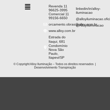
Revenda 11
linkedin/in/alloy-
96625-3995
iluminacao
Comercial 11
99156-6650
@alloyiluminacao.ofici
orcamento.obras@alloy.com.br
@AlloyIluminacao
www.alloy.com.br
Estrada do
Itaqui, 681
Condomínio
Nova São
Paulo,
Itapevi/SP
© Copyright Alloy Iluminação – Todos os direitos reservados |
Desenvolvimento
Transpiração