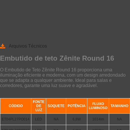
Arquivos Técnicos
Embutido de teto Zênite Round 16
O Embutido de Teto Zênite Round 16 proporciona uma
iluminação eficiente e moderna, com um design arredondado
que se adapta a qualquer ambiente. Ideal para salas e
corredores, garante uma luz suave e agradável.
FONTE
FLUXO
CÓDIGO
DE
SOQUETE
POTÊNCIA
TAMANHO
LUMINOSO
LUZ
ET04PL27PO014
LED
NA
6,8W
1014lm
NA