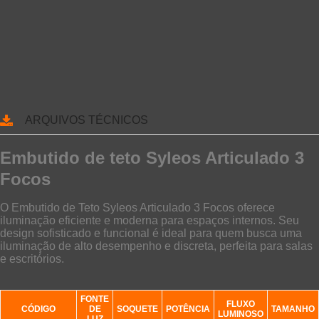
ARQUIVOS TÉCNICOS
Embutido de teto Syleos Articulado 3
Focos
O Embutido de Teto Syleos Articulado 3 Focos oferece
iluminação eficiente e moderna para espaços internos. Seu
design sofisticado e funcional é ideal para quem busca uma
iluminação de alto desempenho e discreta, perfeita para salas
e escritórios.
FONTE
FLUXO
CÓDIGO
DE
SOQUETE
POTÊNCIA
TAMANHO
LUMINOSO