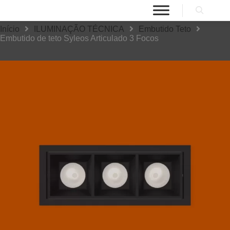
Início
ILUMINAÇÃO TÉCNICA
Embutido Teto
Embutido de teto Syleos Articulado 3 Focos