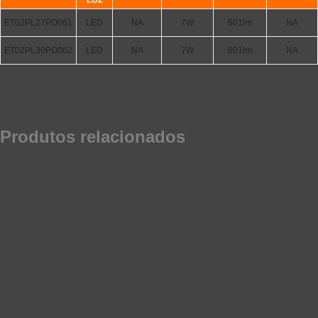
LUZ
ET02PL27PO061
LED
NA
7W
601lm
NA
ET02PL30PO062
LED
NA
7W
601lm
NA
Produtos relacionados