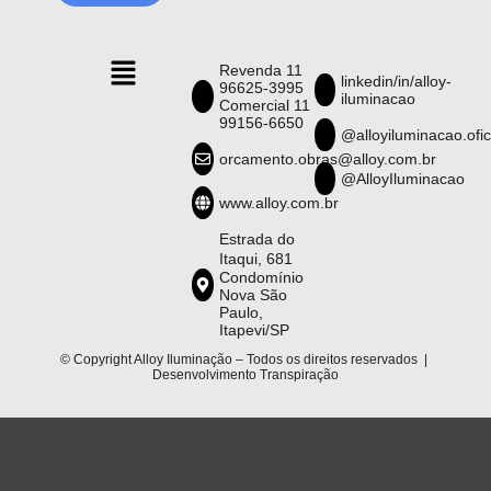
Revenda 11
linkedin/in/alloy-
96625-3995
iluminacao
Comercial 11
99156-6650
@alloyiluminacao.ofic
orcamento.obras@alloy.com.br
@AlloyIluminacao
www.alloy.com.br
Estrada do
Itaqui, 681
Condomínio
Nova São
Paulo,
Itapevi/SP
© Copyright Alloy Iluminação – Todos os direitos reservados |
Desenvolvimento
Transpiração