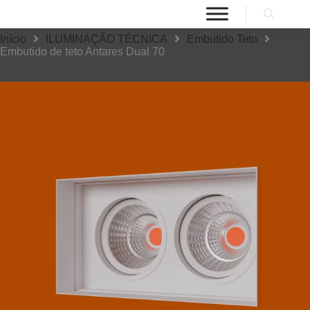
Início
ILUMINAÇÃO TÉCNICA
Embutido Teto
Embutido de teto Antares Dual 70