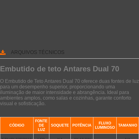
ARQUIVOS TÉCNICOS
Embutido de teto Antares Dual 70
O Embutido de Teto Antares Dual 70 oferece duas fontes de luz
para um desempenho superior, proporcionando uma
iluminação de maior intensidade e abrangência. Ideal para
ambientes amplos, como salas e cozinhas, garante conforto
visual e sofisticação.
FONTE
FLUXO
CÓDIGO
DE
SOQUETE
POTÊNCIA
TAMANHO
LUMINOSO
LUZ