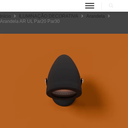
Início
ILUMINAÇÃO DECORATIVA
Arandela
Arandela AR UL Par20 Par30