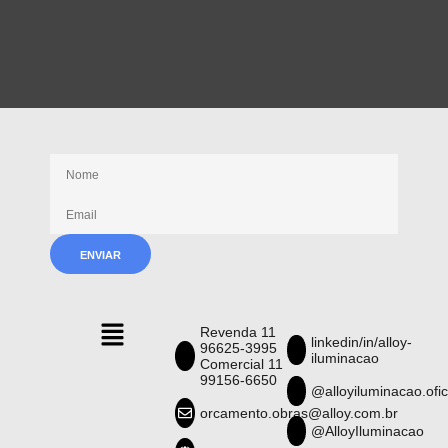
Receba nossas novidades
Revenda 11
linkedin/in/alloy-
96625-3995
iluminacao
Comercial 11
99156-6650
@alloyiluminacao.ofic
orcamento.obras@alloy.com.br
@AlloyIluminacao