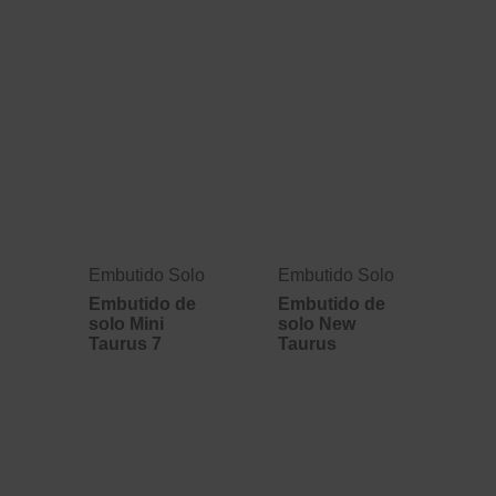
Embutido Solo
Embutido Solo
Embutido de
Embutido de
solo Mini
solo New
Taurus 7
Taurus