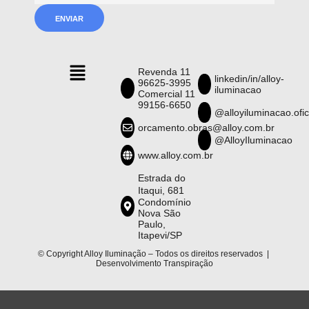
Revenda 11
linkedin/in/alloy-
96625-3995
iluminacao
Comercial 11
99156-6650
@alloyiluminacao.ofic
orcamento.obras@alloy.com.br
@AlloyIluminacao
www.alloy.com.br
Estrada do
Itaqui, 681
Condomínio
Nova São
Paulo,
Itapevi/SP
© Copyright Alloy Iluminação – Todos os direitos reservados |
Desenvolvimento
Transpiração