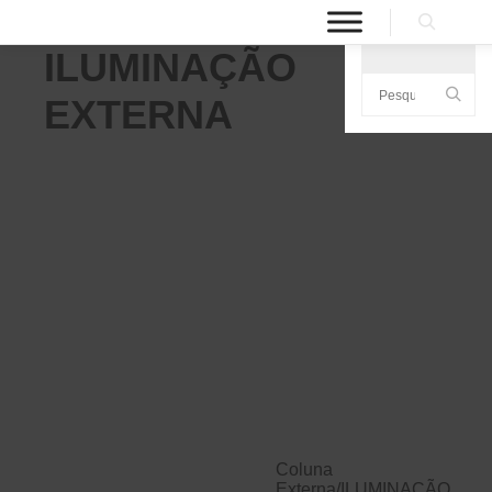
ILUMINAÇÃO
EXTERNA
Coluna
Externa
/
ILUMINAÇÃO