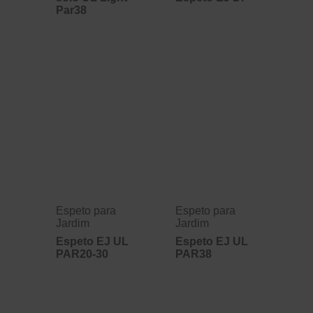
Par38
Espeto para
Espeto para
Jardim
Jardim
Espeto EJ UL
Espeto EJ UL
PAR20-30
PAR38