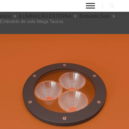
Início
ILUMINAÇÃO EXTERNA
Embutido Solo
Embutido de solo Mega Taurus