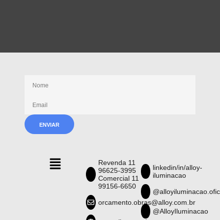
Receba nossas novidades
Revenda 11
linkedin/in/alloy-
96625-3995
iluminacao
Comercial 11
99156-6650
@alloyiluminacao.ofic
orcamento.obras@alloy.com.br
@AlloyIluminacao