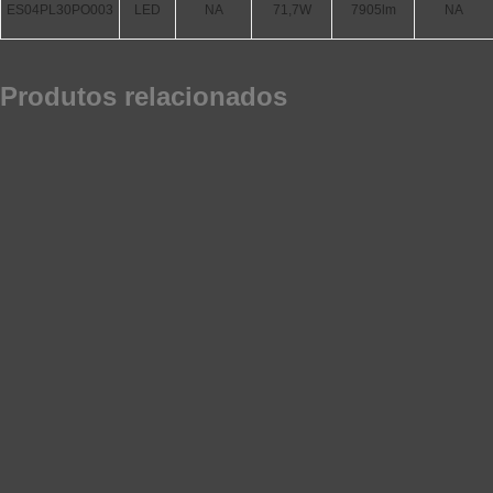
ES04PL30PO003
LED
NA
71,7W
7905lm
NA
Produtos relacionados