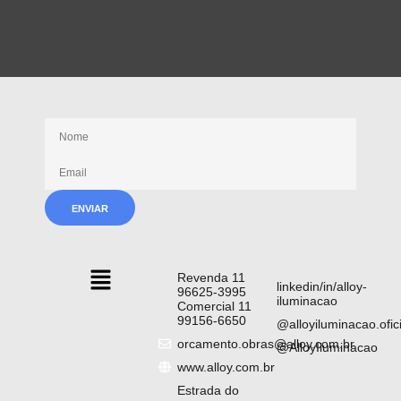
Receba nossas novidades
Revenda 11
linkedin/in/alloy-
96625-3995
iluminacao
Comercial 11
99156-6650
@alloyiluminacao.ofici
orcamento.obras@alloy.com.br
@AlloyIluminacao
www.alloy.com.br
Estrada do