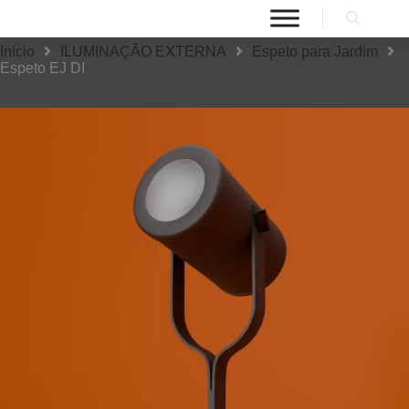
Início
ILUMINAÇÃO EXTERNA
Espeto para Jardim
Espeto EJ DI