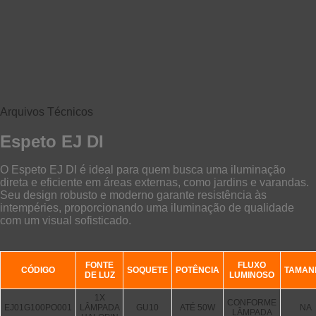
Arquivos Técnicos
Espeto EJ DI
O Espeto EJ DI é ideal para quem busca uma iluminação
direta e eficiente em áreas externas, como jardins e varandas.
Seu design robusto e moderno garante resistência às
intempéries, proporcionando uma iluminação de qualidade
com um visual sofisticado.
FONTE
FLUXO
CÓDIGO
SOQUETE
POTÊNCIA
TAMAN
DE LUZ
LUMINOSO
1X
CONFORME
EJ01G100PO001
LÂMPADA
GU10
ATÉ 50W
NA
LÂMPADA