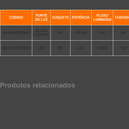
FONTE
FLUXO
CÓDIGO
SOQUETE
POTÊNCIA
TAMAN
DE LUZ
LUMINOSO
2X LED
AR04G900PO002
G9
ATÉ 4W
NA
NA
HALOPIN
AR04CB30PO002
LED
NA
2W
210lm
NA
Produtos relacionados