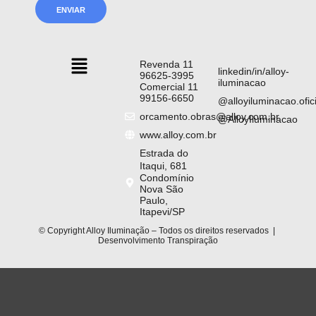
Revenda 11
linkedin/in/alloy-
96625-3995
iluminacao
Comercial 11
99156-6650
@alloyiluminacao.ofici
orcamento.obras@alloy.com.br
@AlloyIluminacao
www.alloy.com.br
Estrada do
Itaqui, 681
Condomínio
Nova São
Paulo,
Itapevi/SP
© Copyright Alloy Iluminação – Todos os direitos reservados |
Desenvolvimento
Transpiração