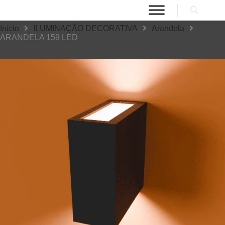
Início
ILUMINAÇÃO DECORATIVA
Arandela
ARANDELA 159 LED