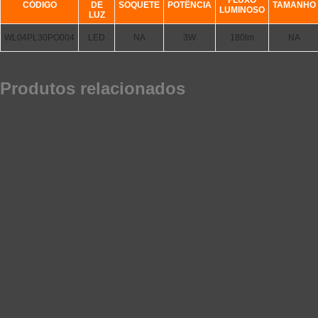
FLUXO
CÓDIGO
DE
SOQUETE
POTÊNCIA
TAMANHO
LUMINOSO
LUZ
WL04PL30PO004
LED
NA
3W
180lm
NA
Produtos relacionados