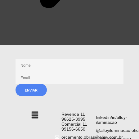
Receba nossas novidades
Revenda 11
linkedin/in/alloy-
96625-3995
iluminacao
Comercial 11
99156-6650
@alloyiluminacao.ofici
orcamento.obras@alloy.com.br
@AlloyIluminacao