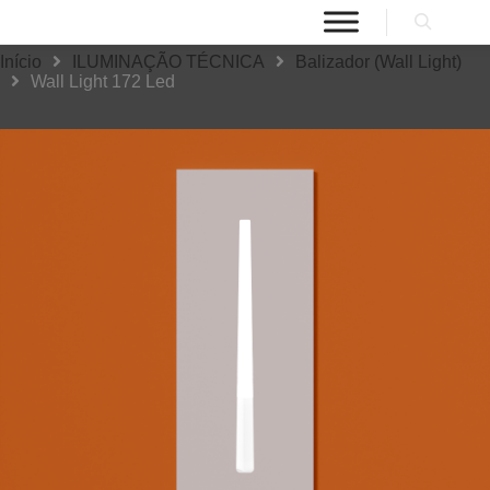
Início
ILUMINAÇÃO TÉCNICA
Balizador (Wall Light)
Wall Light 172 Led