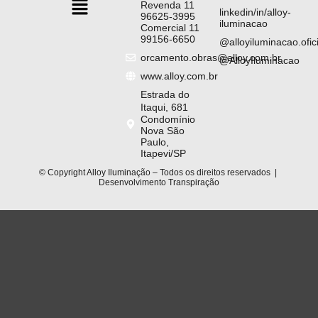
Revenda 11
linkedin/in/alloy-
96625-3995
iluminacao
Comercial 11
99156-6650
@alloyiluminacao.ofici
orcamento.obras@alloy.com.br
@AlloyIluminacao
www.alloy.com.br
Estrada do
Itaqui, 681
Condomínio
Nova São
Paulo,
Itapevi/SP
© Copyright Alloy Iluminação – Todos os direitos reservados |
Desenvolvimento
Transpiração