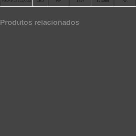
PE04PL27LQ055
LED
NA
18W
1730lm
NA
Produtos relacionados