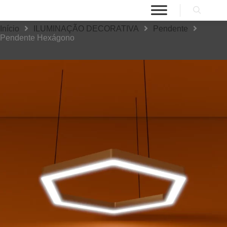
Início
ILUMINAÇÃO DECORATIVA
Pendente
Pendente Hexágono