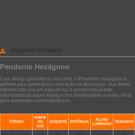
ARQUIVOS TÉCNICOS
Pendente Hexágono
Com design geométrico marcante, o Pendente Hexágono é
perfeito para quem busca inovação na decoração. Sua forma
diferenciada cria um jogo de luz e sombra fascinante,
valorizando qualquer espaço com modernidade e estilo. Ideal
para ambientes contemporâneos.
FONTE
FLUXO
CÓDIGO
DE
SOQUETE
POTÊNCIA
TAMANHO
LUMINOSO
LUZ