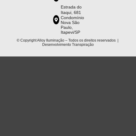
Estrada do
Itaqui, 681
Condomínio
Nova São
Paulo,
Itapevi/SP
© Copyright Alloy Iluminação – Todos os direitos reservados |
Desenvolvimento
Transpiração