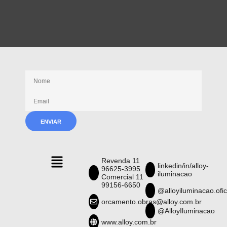
Receba nossas novidades
Revenda 11
linkedin/in/alloy-
96625-3995
iluminacao
Comercial 11
99156-6650
@alloyiluminacao.ofic
orcamento.obras@alloy.com.br
@AlloyIluminacao
www.alloy.com.br