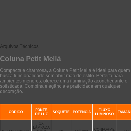
Arquivos Técnicos
Coluna Petit Meliá
Compacta e charmosa, a Coluna Petit Meliá é ideal para quem
busca funcionalidade sem abrir mão do estilo. Perfeita para
ambientes menores, oferece uma iluminação aconchegante e
sofisticada. Combina elegância e praticidade em qualquer
decoração.
FONTE
FLUXO
CÓDIGO
SOQUETE
POTÊNCIA
TAMAN
DE LUZ
LUMINOSO
1X
LÂMPADA
CONFORME