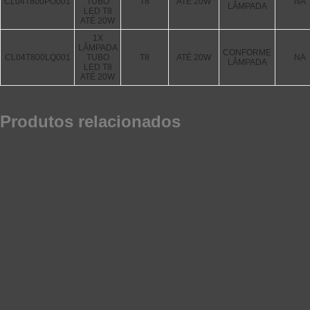
CL04T800PO001
TUBO
T8
ATÉ 20W
NA
LÂMPADA
LED T8
ATÉ 20W
1X
LÂMPADA
CONFORME
CL04T800LQ001
TUBO
T8
ATÉ 20W
NA
LÂMPADA
LED T8
ATÉ 20W
Produtos relacionados