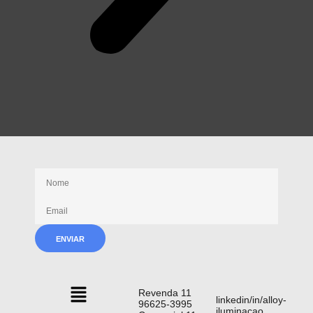
Receba nossas novidades
Revenda 11
linkedin/in/alloy-
96625-3995
iluminacao