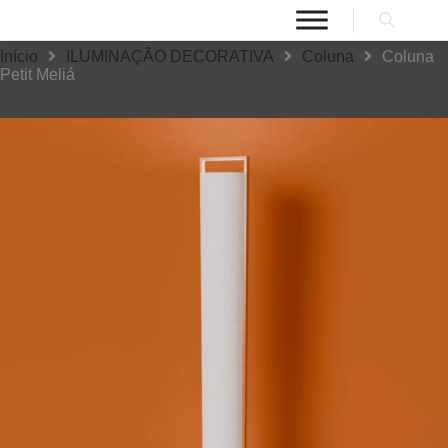
Início
ILUMINAÇÃO DECORATIVA
Coluna
Coluna
Petit Meliá