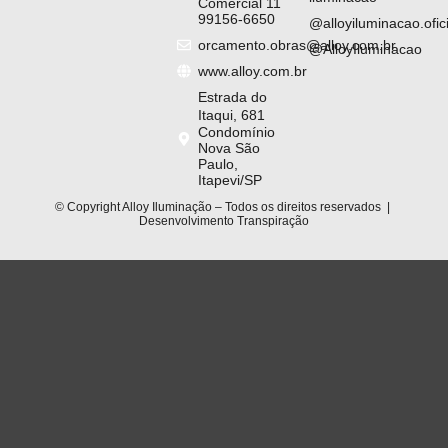
Comercial 11
99156-6650
@alloyiluminacao.ofici
orcamento.obras@alloy.com.br
@AlloyIluminacao
www.alloy.com.br
Estrada do
Itaqui, 681
Condomínio
Nova São
Paulo,
Itapevi/SP
© Copyright Alloy Iluminação – Todos os direitos reservados |
Desenvolvimento
Transpiração