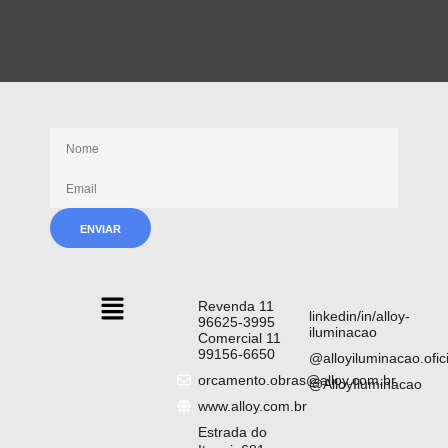
Receba nossas novidades
Revenda 11
linkedin/in/alloy-
96625-3995
iluminacao
Comercial 11
99156-6650
@alloyiluminacao.ofici
orcamento.obras@alloy.com.br
@AlloyIluminacao
www.alloy.com.br
Estrada do