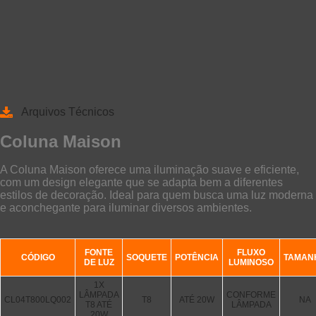
Arquivos Técnicos
Coluna Maison
A Coluna Maison oferece uma iluminação suave e eficiente,
com um design elegante que se adapta bem a diferentes
estilos de decoração. Ideal para quem busca uma luz moderna
e aconchegante para iluminar diversos ambientes.
FONTE
FLUXO
CÓDIGO
SOQUETE
POTÊNCIA
TAMAN
DE LUZ
LUMINOSO
1X
LÂMPADA
CONFORME
CL04T800LQ002
T8
ATÉ 20W
NA
T8 ATÉ
LÂMPADA
20W