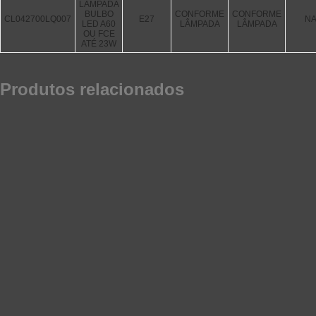
LÂMPADA
BULBO
CONFORME
CONFORME
CL042700LQ007
E27
N
LED A60
LÂMPADA
LÂMPADA
OU FCE
ATÉ 23W
Produtos relacionados