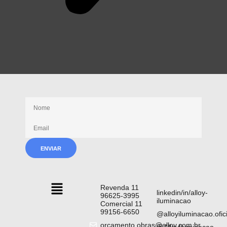
Receba nossas novidades
Revenda 11
linkedin/in/alloy-
96625-3995
iluminacao
Comercial 11
99156-6650
@alloyiluminacao.ofici
orcamento.obras@alloy.com.br