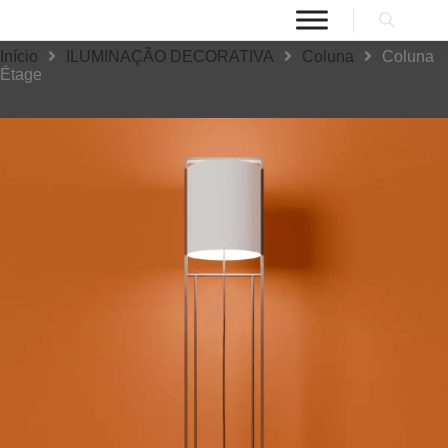
Início
ILUMINAÇÃO DECORATIVA
Coluna
Coluna
Étage