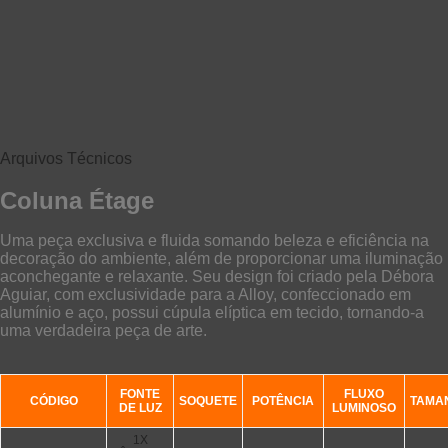
Arquivos Técnicos
Coluna Étage
Uma peça exclusiva e fluida somando beleza e eficiência na
decoração do ambiente, além de proporcionar uma iluminação
aconchegante e relaxante.
Seu design foi criado pela Débora
Aguiar, com exclusividade para a Alloy, confeccionado em
alumínio e aço, possui cúpula elíptica em tecido, tornando-a
uma verdadeira peça de arte.
FONTE
FLUXO
CÓDIGO
SOQUETE
POTÊNCIA
TAMA
DE LUZ
LUMINOSO
1X