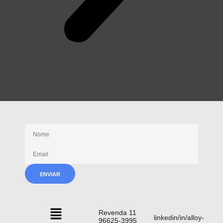
Receba nossas novidades
Revenda 11
linkedin/in/alloy-
96625-3995