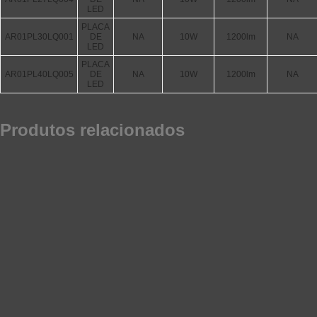
LED
PLACA
AR01PL30LQ001
DE
NA
10W
1200lm
NA
LED
PLACA
AR01PL40LQ005
DE
NA
10W
1200lm
NA
LED
Produtos relacionados