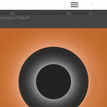
Início
ILUMINAÇÃO DECORATIVA
Arandela
Arandela Piatto P