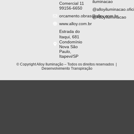
iluminacao
Comercial 11
99156-6650
@alloyiluminacao.ofici
orcamento.obras@alloy.com.br
@AlloyIluminacao
www.alloy.com.br
Estrada do
Itaqui, 681
Condomínio
Nova São
Paulo,
Itapevi/SP
© Copyright Alloy Iluminação – Todos os direitos reservados |
Desenvolvimento
Transpiração