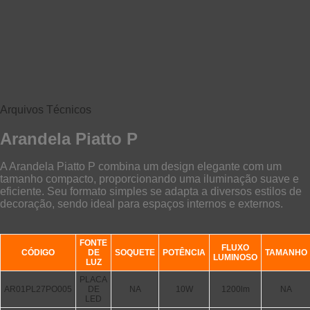
Arquivos Técnicos
Arandela Piatto P
A Arandela Piatto P combina um design elegante com um
tamanho compacto, proporcionando uma iluminação suave e
eficiente. Seu formato simples se adapta a diversos estilos de
decoração, sendo ideal para espaços internos e externos.
FONTE
FLUXO
CÓDIGO
DE
SOQUETE
POTÊNCIA
TAMANHO
LUMINOSO
LUZ
PLACA
AR01PL27PO005
DE
NA
10W
1200lm
NA
LED