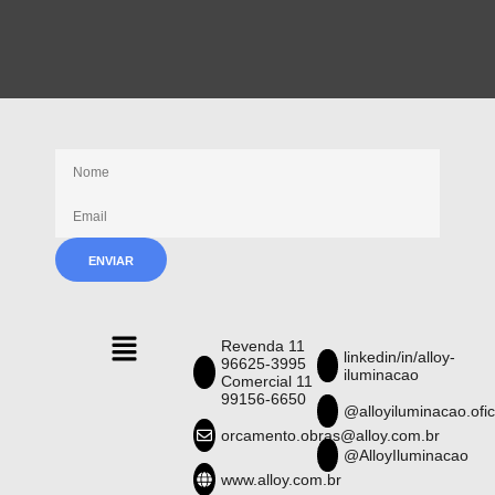
Receba nossas novidades
Revenda 11
linkedin/in/alloy-
96625-3995
iluminacao
Comercial 11
99156-6650
@alloyiluminacao.ofic
orcamento.obras@alloy.com.br
@AlloyIluminacao
www.alloy.com.br