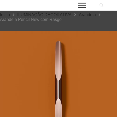
Início
ILUMINAÇÃO DECORATIVA
Arandela
Arandela Pencil New com Rasgo