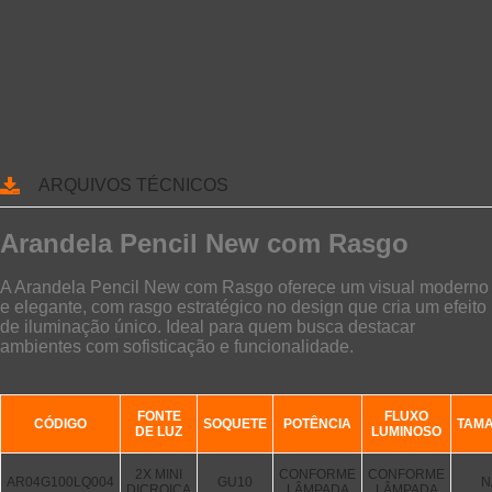
ARQUIVOS TÉCNICOS
Arandela Pencil New com Rasgo
A Arandela Pencil New com Rasgo oferece um visual moderno
e elegante, com rasgo estratégico no design que cria um efeito
de iluminação único. Ideal para quem busca destacar
ambientes com sofisticação e funcionalidade.
FONTE
FLUXO
CÓDIGO
SOQUETE
POTÊNCIA
TAM
DE LUZ
LUMINOSO
2X MINI
CONFORME
CONFORME
AR04G100LQ004
GU10
N
DICROICA
LÂMPADA
LÂMPADA