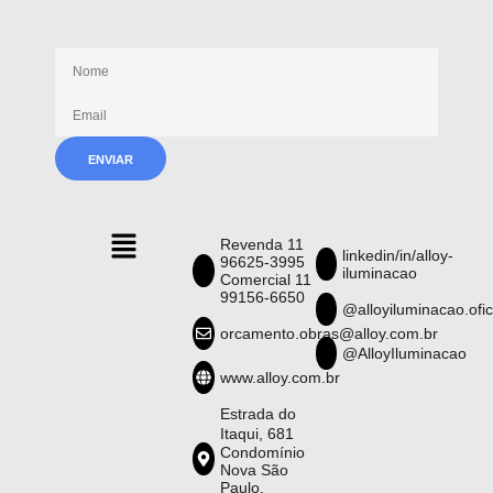
Receba nossas novidades
Revenda 11
linkedin/in/alloy-
96625-3995
iluminacao
Comercial 11
99156-6650
@alloyiluminacao.ofic
orcamento.obras@alloy.com.br
@AlloyIluminacao
www.alloy.com.br
Estrada do
Itaqui, 681
Condomínio
Nova São
Paulo,