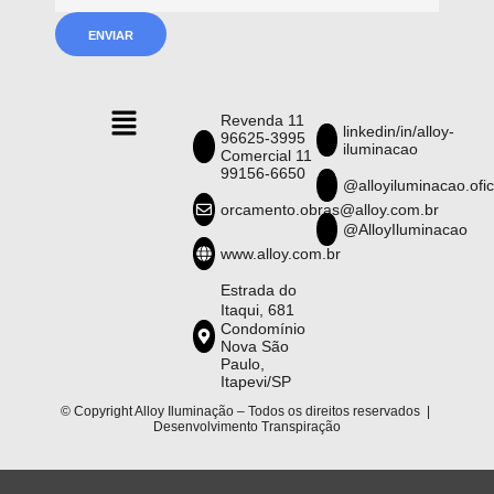
Revenda 11
linkedin/in/alloy-
96625-3995
iluminacao
Comercial 11
99156-6650
@alloyiluminacao.ofic
orcamento.obras@alloy.com.br
@AlloyIluminacao
www.alloy.com.br
Estrada do
Itaqui, 681
Condomínio
Nova São
Paulo,
Itapevi/SP
© Copyright Alloy Iluminação – Todos os direitos reservados |
Desenvolvimento
Transpiração