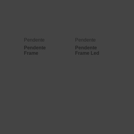
Pendente
Pendente
Pendente
Pendente
Frame
Frame Led