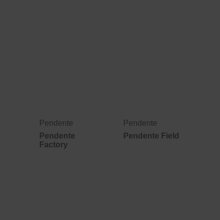
Pendente
Pendente
Pendente
Pendente Field
Factory