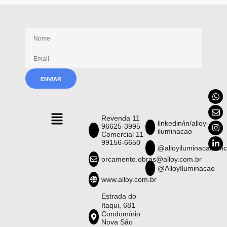
Receba nossas novidades
Revenda 11
linkedin/in/alloy-
96625-3995
iluminacao
Comercial 11
99156-6650
@alloyiluminacao.ofic
orcamento.obras@alloy.com.br
@AlloyIluminacao
www.alloy.com.br
Estrada do
Itaqui, 681
Condomínio
Nova São