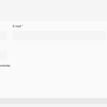
E-mail
*
omentar.