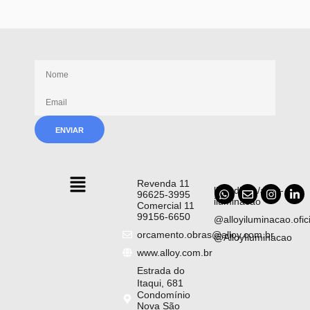
Receba nossas novidades
Revenda 11
linkedin/in/alloy-
96625-3995
iluminacao
Comercial 11
99156-6650
@alloyiluminacao.ofici
orcamento.obras@alloy.com.br
@AlloyIluminacao
www.alloy.com.br
Estrada do
Itaqui, 681
Condomínio
Nova São