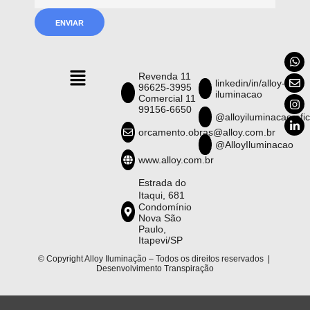
Revenda 11
linkedin/in/alloy-
96625-3995
iluminacao
Comercial 11
99156-6650
@alloyiluminacao.ofic
orcamento.obras@alloy.com.br
@AlloyIluminacao
www.alloy.com.br
Estrada do
Itaqui, 681
Condomínio
Nova São
Paulo,
Itapevi/SP
© Copyright Alloy Iluminação – Todos os direitos reservados |
Desenvolvimento
Transpiração