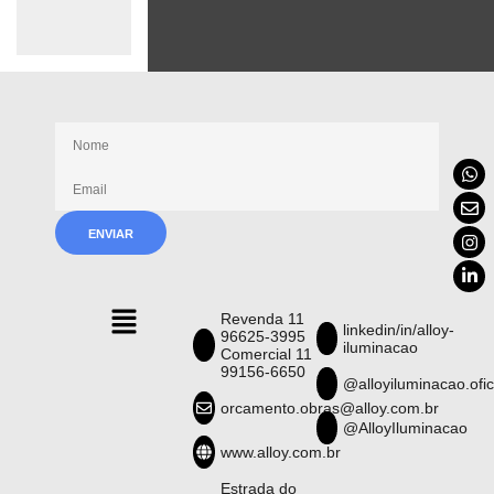
Receba nossas novidades
Revenda 11
linkedin/in/alloy-
96625-3995
iluminacao
Comercial 11
99156-6650
@alloyiluminacao.ofic
orcamento.obras@alloy.com.br
@AlloyIluminacao
www.alloy.com.br
Estrada do