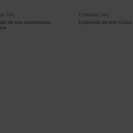
do Teto
Embutido Teto
do de teto Andromeda
Embutido de teto Cetus
ame