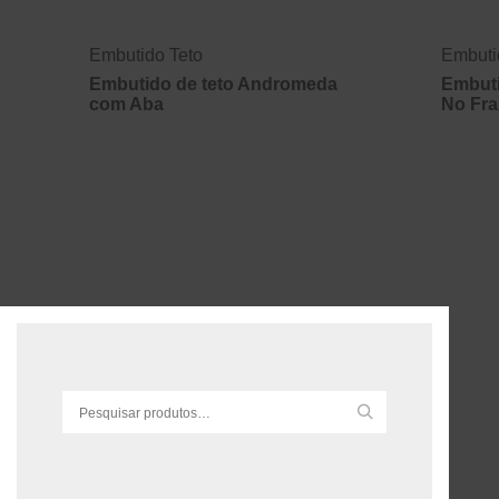
Embutido Teto
Embuti
Embutido de teto Andromeda
Embuti
com Aba
No Fr